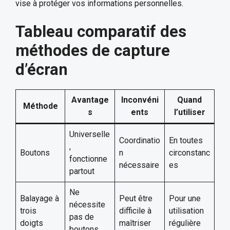
vise à protéger vos informations personnelles.
Tableau comparatif des
méthodes de capture
d’écran
Avantage
Inconvéni
Quand
Méthode
s
ents
l’utiliser
Universelle
Coordinatio
En toutes
,
Boutons
n
circonstanc
fonctionne
nécessaire
es
partout
Ne
Balayage à
Peut être
Pour une
nécessite
trois
difficile à
utilisation
pas de
doigts
maîtriser
régulière
boutons