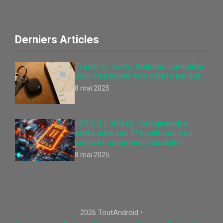
Derniers Articles
Trackr.fr Tech : Solution complète
pour retrouver vos objets perdus
8 mai 2025
127.0.0.1 :49342 : Comprendre
cette adresse IP localhost, ses
ports et comment y accéder
8 mai 2025
2026 ToutAndroid •