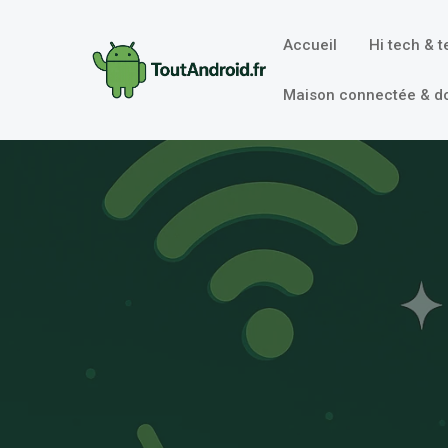
Aller
au
Accueil
Hi tech & 
contenu
Maison connectée & d