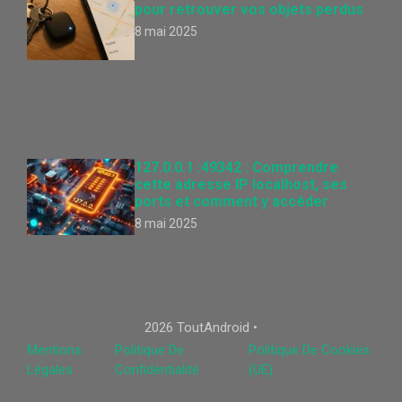
pour retrouver vos objets perdus
8 mai 2025
127.0.0.1 :49342 : Comprendre
cette adresse IP localhost, ses
ports et comment y accéder
8 mai 2025
2026 ToutAndroid •
Mentions
Politique De
Politique De Cookies
Légales
Confidentialité
(UE)