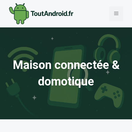
Aller
au
Menu
contenu
Maison connectée &
domotique